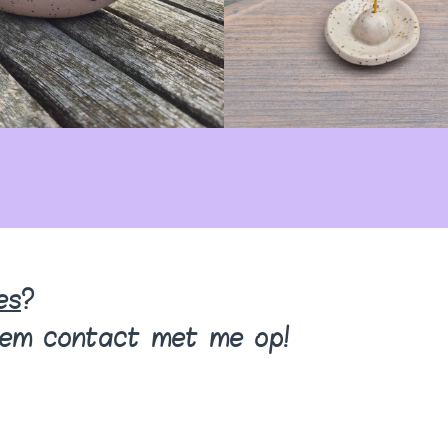
es
?
eem contact met me op!