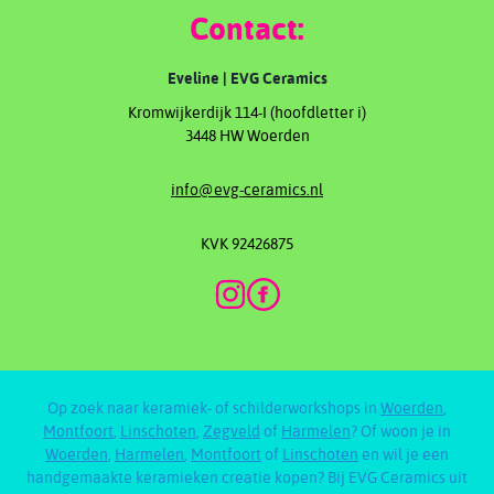
Contact:
Eveline | EVG Ceramics
Kromwijkerdijk 114-I (hoofdletter i)
3448 HW Woerden
info@evg-ceramics.nl
KVK 92426875
Op zoek naar keramiek- of schilderworkshops in
Woerden
,
Montfoort
,
Linschoten
,
Zegveld
of
Harmelen
? Of woon je in
Woerden
,
Harmelen
,
Montfoort
of
Linschoten
en wil je een
handgemaakte keramieken creatie kopen? Bij EVG Ceramics uit