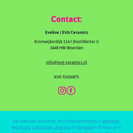
Contact:
Eveline | EVG Ceramics
Kromwijkerdijk 114-I (hoofdletter i)
3448 HW Woerden
info@evg-ceramics.nl
KVK 92426875
Op zoek naar keramiek- of schilderworkshops in
Woerden
,
Montfoort
,
Linschoten
,
Zegveld
of
Harmelen
? Of woon je in