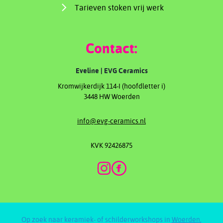
Tarieven stoken vrij werk
Contact:
Eveline | EVG Ceramics
Kromwijkerdijk 114-I (hoofdletter i)
3448 HW Woerden
info@evg-ceramics.nl
KVK 92426875
Op zoek naar keramiek- of schilderworkshops in
Woerden
,