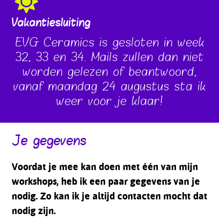
Vakantiesluiting
EVG Ceramics is gesloten in week
32, 33 en 34. Mails zullen dan niet
worden gelezen of beantwoord,
vanaf maandag 24 augustus sta ik
weer voor je klaar!
Je gegevens
Voordat je mee kan doen met één van mijn
workshops, heb ik een paar gegevens van je
nodig. Zo kan ik je altijd contacten mocht dat
nodig zijn.