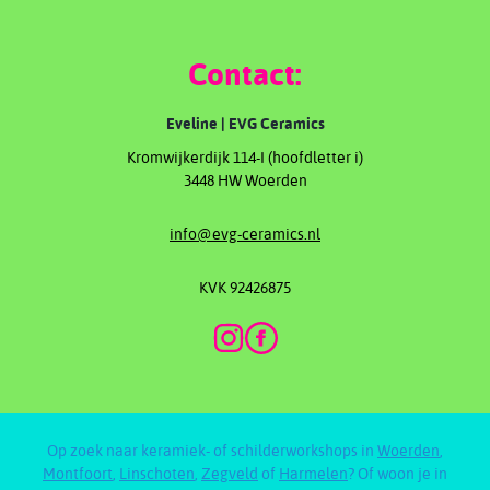
Contact:
Eveline | EVG Ceramics
Kromwijkerdijk 114-I (hoofdletter i)
3448 HW Woerden
info@evg-ceramics.nl
KVK 92426875
Op zoek naar keramiek- of schilderworkshops in
Woerden
,
Montfoort
,
Linschoten
,
Zegveld
of
Harmelen
? Of woon je in