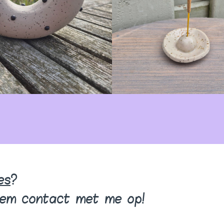
es
?
eem contact met me op!